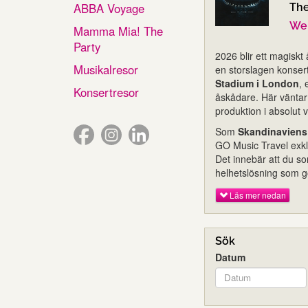
ABBA Voyage
Th
We
Mamma Mia! The
Party
2026 blir ett magiskt
Musikalresor
en storslagen konser
Stadium i London
, 
Konsertresor
åskådare. Här väntar
produktion i absolut v
Som
Skandinaviens 
GO Music Travel exklu
Det innebär att du so
helhetslösning som g
Läs mer nedan
Sök
Datum