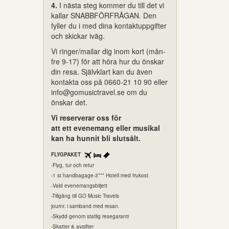
4.
I nästa steg kommer du till det vi
kallar SNABBFÖRFRÅGAN. Den
fyller du i med dina kontaktuppgifter
och skickar iväg.
Vi ringer/mailar dig inom kort (mån-
fre 9-17) för att höra hur du önskar
din resa. Självklart kan du även
kontakta oss på 0660-21 10 90 eller
info@gomusictravel.se om du
önskar det.
Vi reserverar oss för
att ett evenemang eller musikal
kan ha hunnit bli slutsålt.
FLYGPAKET
-Flyg, tur och retur
-1 st handbagage-3*** Hotell med frukost
-Vald evenemangsbiljett
-Tillgång till GO Music Travels
journr. i samband med resan.
-Skydd genom statlig resegaranti
-Skatter & avgifter