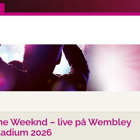
he Weeknd – live på Wembley
tadium 2026