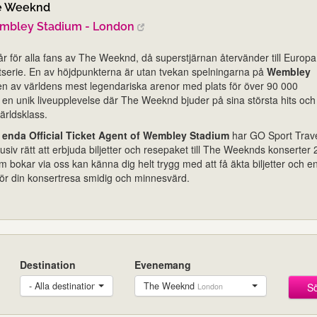
e Weeknd
mbley Stadium - London
 år för alla fans av The Weeknd, då superstjärnan återvänder till Europ
tserie. En av höjdpunkterna är utan tvekan spelningarna på
Wembley
en av världens mest legendariska arenor med plats för över 90 000
 en unik liveupplevelse där The Weeknd bjuder på sina största hits och
ärldsklass.
enda Official Ticket Agent of Wembley Stadium
har GO Sport Trav
siv rätt att erbjuda biljetter och resepaket till The Weeknds konserter 
m bokar via oss kan känna dig helt trygg med att få äkta biljetter och e
ör din konsertresa smidig och minnesvärd.
Destination
Evenemang
- Alla destinationer -
The Weeknd
S
London