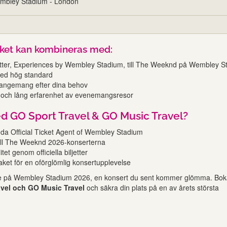
mbley Stadium - London
paket kan kombineras med:
etter, Experiences by Wembley Stadium, till The Weeknd på Wembley S
med hög standard
rangemang efter dina behov
e och lång erfarenhet av evenemangsresor
d GO Sport Travel & GO Music Travel?
da Official Ticket Agent of Wembley Stadium
 till The Weeknd 2026-konserterna
tet genom officiella biljetter
ket för en oförglömlig konsertupplevelse
e på Wembley Stadium 2026, en konsert du sent kommer glömma. Bok
avel och GO Music Travel
och säkra din plats på en av årets största