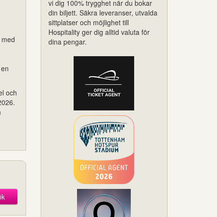
vi dig 100% trygghet när du bokar
din biljett. Säkra leveranser, utvalda
sittplatser och möjlighet till
Hospitality ger dig alltid valuta för
a med
dina pengar.
 en
el och
2026.
n
ök