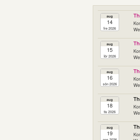
Th
aug
14
Kon
fre 2026
We
Th
aug
15
Kon
lör 2026
We
Th
aug
16
Kon
sön 2026
We
Th
aug
18
Kon
tis 2026
We
Th
aug
19
Kon
ons 2026