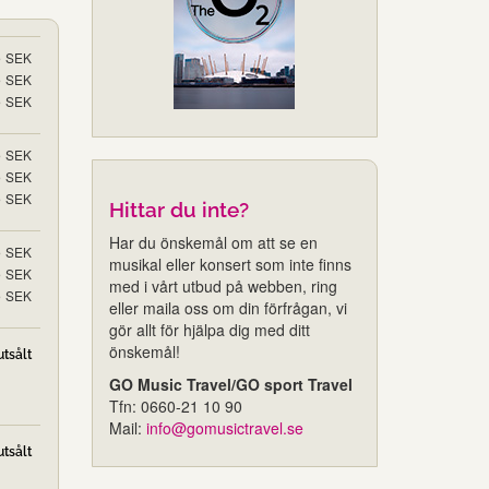
5
SEK
5
SEK
5
SEK
5
SEK
5
SEK
5
SEK
Hittar du inte?
Har du önskemål om att se en
5
SEK
musikal eller konsert som inte finns
5
SEK
med i vårt utbud på webben, ring
5
SEK
eller maila oss om din förfrågan, vi
gör allt för hjälpa dig med ditt
önskemål!
utsålt
GO Music Travel/GO sport Travel
Tfn: 0660-21 10 90
Mail:
info@gomusictravel.se
utsålt