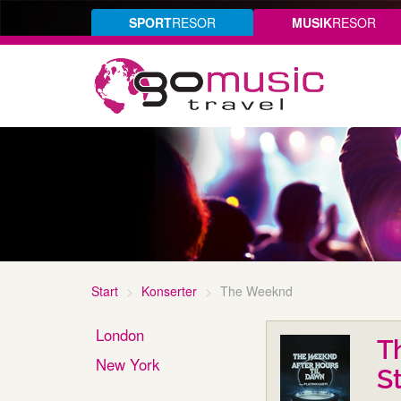
SPORT
RESOR
MUSIK
RESOR
Start
Konserter
The Weeknd
London
T
New York
S