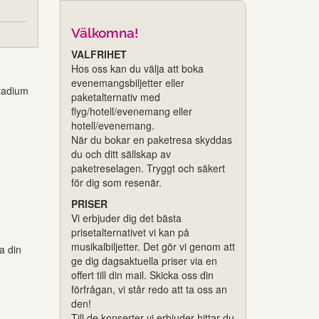
Välkomna!
VALFRIHET
Hos oss kan du välja att boka
evenemangsbiljetter eller
tadium
paketalternativ med
flyg/hotell/evenemang eller
hotell/evenemang.
När du bokar en paketresa skyddas
du och ditt sällskap av
paketreselagen. Tryggt och säkert
för dig som resenär.
PRISER
Vi erbjuder dig det bästa
prisetalternativet vi kan på
musikalbiljetter. Det gör vi genom att
a din
ge dig dagsaktuella priser via en
offert till din mail. Skicka oss din
förfrågan, vi står redo att ta oss an
den!
Till de konserter vi erbjuder hittar du