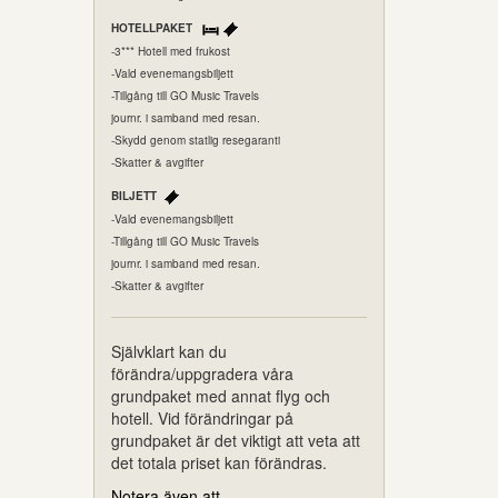
HOTELLPAKET
-3*** Hotell med frukost
-Vald evenemangsbiljett
-Tillgång till GO Music Travels
journr. i samband med resan.
-Skydd genom statlig resegaranti
-Skatter & avgifter
BILJETT
-Vald evenemangsbiljett
-Tillgång till GO Music Travels
journr. i samband med resan.
-Skatter & avgifter
Självklart kan du
förändra/uppgradera våra
grundpaket med annat flyg och
hotell. Vid förändringar på
grundpaket är det viktigt att veta att
det totala priset kan förändras.
Notera även att