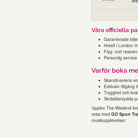
We
Våra officiella 
Garanterade bilj
Hotell i London 
Flyg- och resear
Personlig servic
Varför boka me
Skandinaviens en
Exklusiv tillgång
Trygghet och kvali
Skräddarsydda pa
Upplev The Weeknd liv
resa med
GO Sport Tr
musikupplevelser.