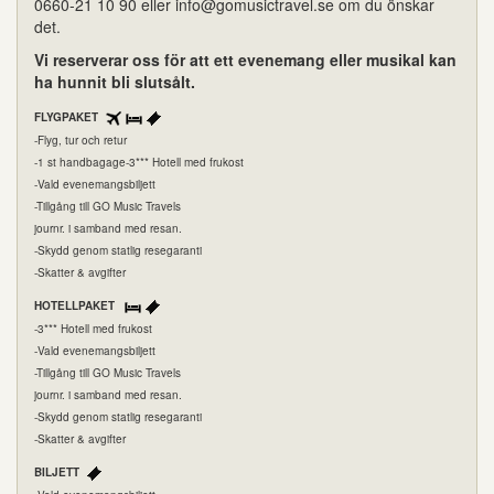
0660-21 10 90 eller info@gomusictravel.se om du önskar
det.
Vi reserverar oss för att ett evenemang eller musikal kan
ha hunnit bli slutsålt.
FLYGPAKET
-Flyg, tur och retur
-1 st handbagage-3*** Hotell med frukost
-Vald evenemangsbiljett
-Tillgång till GO Music Travels
journr. i samband med resan.
-Skydd genom statlig resegaranti
-Skatter & avgifter
HOTELLPAKET
-3*** Hotell med frukost
-Vald evenemangsbiljett
-Tillgång till GO Music Travels
journr. i samband med resan.
-Skydd genom statlig resegaranti
-Skatter & avgifter
BILJETT