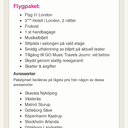
Flygpaket:
Flyg t/r London
3*** Hotell i London, 2 nätter
Frukost
1 st handbagage
Musikalbiljett
Sittplats i salongen på vald etage
Smidig uthämtning av biljett på aktuell teater
Tillgång till GO Music Travels Journr. vid behov
Skydd genom statlig resegaranti
Skatter & avgifter
Avreseorter:
Paketpriset beräknas på lägsta pris från någon av dessa
avreserorter.
Skavsta Nyköping
Västerås
Malmö Sturup
Göteborg Säve
Köpenhamn Kastrup
Stockholm Arlanda
Göteborg Landvetter