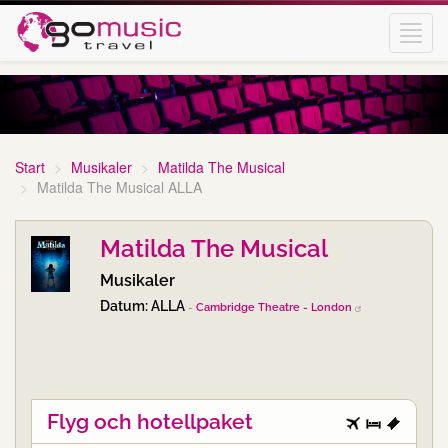
Toggl
navig
Start
Musikaler
Matilda The Musical
Matilda The Musical ALLA
Matilda The Musical
Musikaler
Datum: ALLA
-
Cambridge Theatre - London
Flyg och hotellpaket