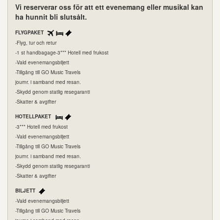
Vi reserverar oss för att ett evenemang eller musikal kan
ha hunnit bli slutsålt.
FLYGPAKET
-Flyg, tur och retur
-1 st handbagage-3*** Hotell med frukost
-Vald evenemangsbiljett
-Tillgång till GO Music Travels
journr. i samband med resan.
-Skydd genom statlig resegaranti
-Skatter & avgifter
HOTELLPAKET
-3*** Hotell med frukost
-Vald evenemangsbiljett
-Tillgång till GO Music Travels
journr. i samband med resan.
-Skydd genom statlig resegaranti
-Skatter & avgifter
BILJETT
-Vald evenemangsbiljett
-Tillgång till GO Music Travels