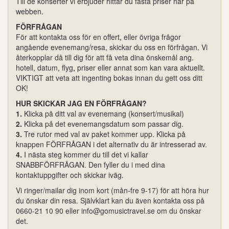
Till de konserter vi erbjuder hittar du fasta priser här på
webben.
FÖRFRÅGAN
För att kontakta oss för en offert, eller övriga frågor
angående evenemang/resa, skickar du oss en förfrågan. Vi
återkopplar då till dig för att få veta dina önskemål ang.
hotell, datum, flyg, priser eller annat som kan vara aktuellt.
VIKTIGT att veta att ingenting bokas innan du gett oss ditt
OK!
HUR SKICKAR JAG EN FÖRFRÅGAN?
1.
Klicka på ditt val av evenemang (konsert/musikal)
2.
Klicka på det evenemangsdatum som passar dig.
3.
Tre rutor med val av paket kommer upp. Klicka på
knappen FÖRFRÅGAN i det alternativ du är intresserad av.
4.
I nästa steg kommer du till det vi kallar
SNABBFÖRFRÅGAN. Den fyller du i med dina
kontaktuppgifter och skickar iväg.
Vi ringer/mailar dig inom kort (mån-fre 9-17) för att höra hur
du önskar din resa. Självklart kan du även kontakta oss på
0660-21 10 90 eller info@gomusictravel.se om du önskar
det.