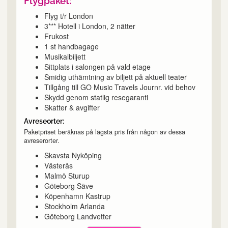
Flygpaket:
Flyg t/r London
3*** Hotell i London, 2 nätter
Frukost
1 st handbagage
Musikalbiljett
Sittplats i salongen på vald etage
Smidig uthämtning av biljett på aktuell teater
Tillgång till GO Music Travels Journr. vid behov
Skydd genom statlig resegaranti
Skatter & avgifter
Avreseorter:
Paketpriset beräknas på lägsta pris från någon av dessa
avreserorter.
Skavsta Nyköping
Västerås
Malmö Sturup
Göteborg Säve
Köpenhamn Kastrup
Stockholm Arlanda
Göteborg Landvetter